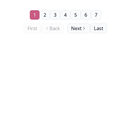
1
2
3
4
5
6
7
First
Back
Next
Last