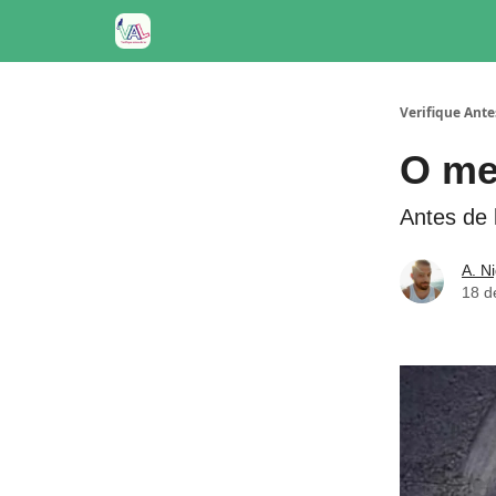
Verifique Ante
O me
Antes de le
A. N
18 d