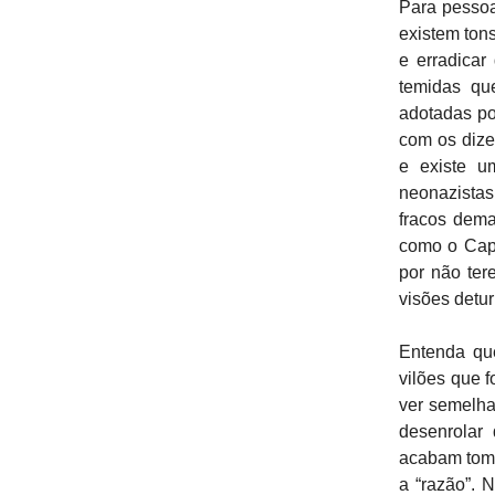
Para pessoa
existem tons
e erradicar
temidas qu
adotadas po
com os dize
e existe u
neonazistas
fracos dema
como o Capi
por não ter
visões detu
Entenda qu
vilões que f
ver semelha
desenrolar
acabam toma
a “razão”. 