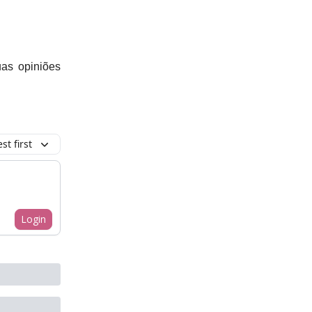
uas opiniões
t first
Login