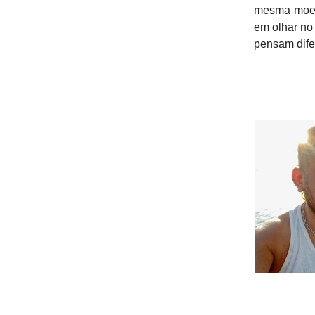
mesma moeda
em olhar no
pensam dife