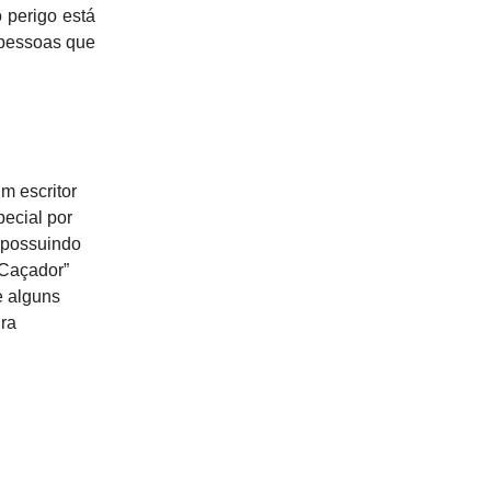
 perigo está
 pessoas que
m escritor
ecial por
, possuindo
 Caçador”
e alguns
ura