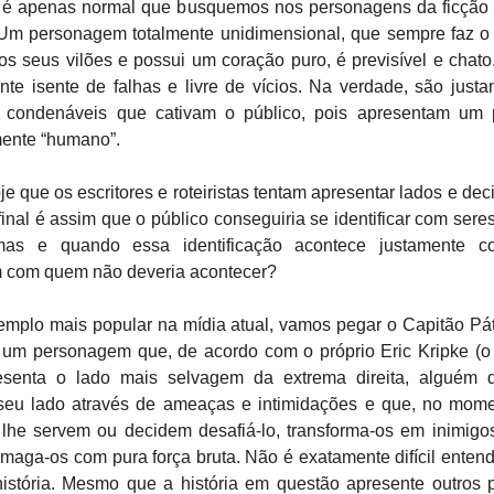
 é apenas normal que busquemos nos personagens da ficção
Um personagem totalmente unidimensional, que sempre faz o 
s seus vilões e possui um coração puro, é previsível e chat
te isente de falhas e livre de vícios. Na verdade, são just
s condenáveis que cativam o público, pois apresentam um
ente “humano”.
e que os escritores e roteiristas tentam apresentar lados e de
final é assim que o público conseguiria se identificar com ser
mas e quando essa identificação acontece justamente 
 com quem não deveria acontecer?
mplo mais popular na mídia atual, vamos pegar o Capitão Pátr
 um personagem que, de acordo com o próprio Eric Kripke (o r
presenta o lado mais selvagem da extrema direita, alguém
 seu lado através de ameaças e intimidações e que, no mom
 lhe servem ou decidem desafiá-lo, transforma-os em inimigo
smaga-os com pura força bruta. Não é exatamente difícil entend
história. Mesmo que a história em questão apresente outros