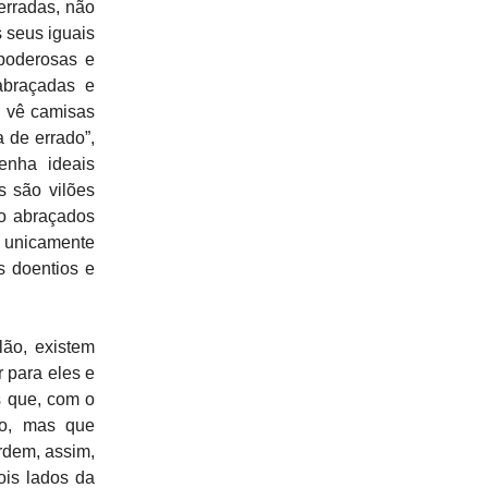
erradas, não
s seus iguais
 poderosas e
abraçadas e
o vê camisas
 de errado”,
enha ideais
s são vilões
ão abraçados
s unicamente
s doentios e
ão, existem
r para eles e
s que, com o
do, mas que
rdem, assim,
ois lados da