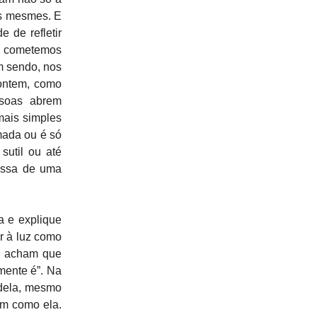
ós mesmes. E
 de refletir
o cometemos
im sendo, nos
ontem, como
ssoas abrem
mais simples
mada ou é só
sutil ou até
passa de uma
a e explique
r à luz como
as acham que
mente é”. Na
 dela, mesmo
em como ela.