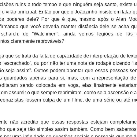
isões ruins a todo tempo e que ninguém seja santo, existe
 o vilão principal. Então por que o Joãozinho insiste em falar qu
 os poderes dele? Por que é que, mesmo após o Alan Mo
afirmando que você deveria manter distância dele se acha q
scharch, de “Watchmen”, ainda vemos legiões de fãs 
tos claramente reprováveis?
 que se trata da falta de capacidade de interpretação de texto,
o “escrachado”, ou por não ter uma nota de rodapé dizendo “is
não seja assim”. Outros podem apontar que essas pessoas se
is guardados apenas para si, mas, com a representação de
editaram sendo colocada em voga, elas finalmente estariam
s em assumir o que sempre reprimiram, como se a ascensão e a 
eonazistas fossem culpa de um filme, de uma série ou até
ente não acredito que essas respostas estejam completame
ho que seja tão simples assim também. Como bem sabemos
s por uma infinidade de questões sociais e pessoais que mol