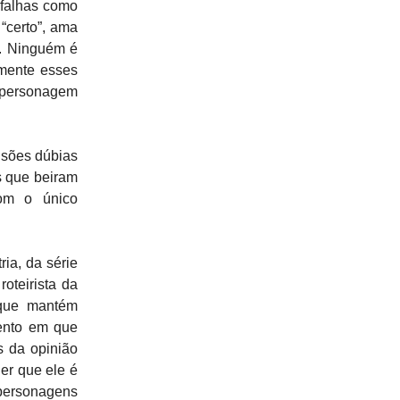
 falhas como
“certo”, ama
o. Ninguém é
amente esses
 personagem
cisões dúbias
es que beiram
com o único
ia, da série
oteirista da
 que mantém
ento em que
s da opinião
er que ele é
 personagens