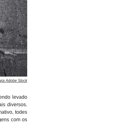
ia Adobe Stock
sendo levado
is diversos.
ativo, todes
gens com os