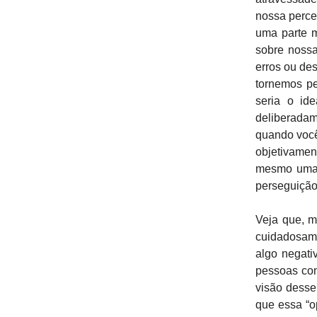
nossa perce
uma parte m
sobre noss
erros ou des
tornemos p
seria o id
deliberadam
quando você
objetivamen
mesmo uma c
perseguição 
Veja que, m
cuidadosame
algo negati
pessoas com
visão desse
que essa “o