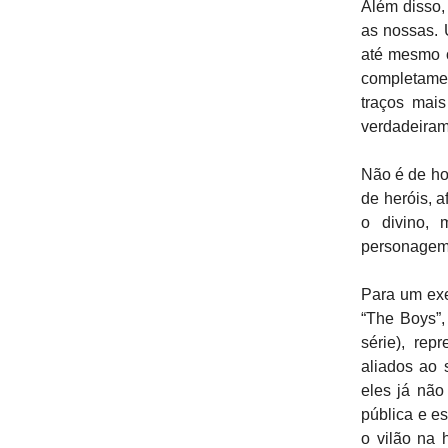
Além disso,
as nossas. 
até mesmo o
completamen
traços mai
verdadeiram
Não é de hoj
de heróis, a
o divino, 
personagem
Para um exe
“The Boys”,
série), re
aliados ao
eles já não
pública e e
o vilão na 