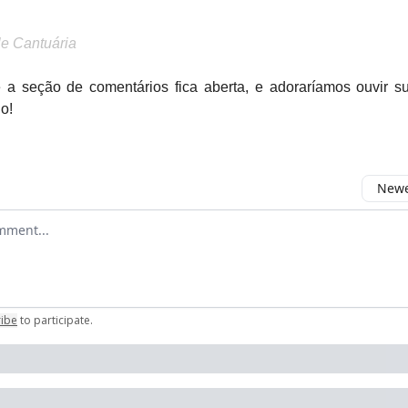
le Cantuária
a seção de comentários fica aberta, e adoraríamos ouvir s
go!
Newes
comment
ribe
to participate
.