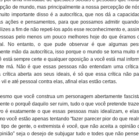
pção de mundo, mas principalmente a nossa percepção de n
uito importante disso é a autocrítica, que nos dá a capacidade
as ações e pensamentos, para que possamos admitir quand
lizes a fim de não repeti-los após esse reconhecimento e, ass
essoas pelo menos um pouco melhores hoje do que éramos 
eal. No entanto, o que pude observar é que algumas pe
ente mão da autocrítica, isso porque o mundo se torna muito 
 está sempre certe e qualquer oposição a você está mal infor
te má. Não é que essas pessoas não entendam uma crítica 
rítica aberta aos seus ideais, é só que essa crítica não 
vil e até pessoal contra elas, afinal elas estão certas.
esmo que você construa um personagem abertamente fascist
nte o porquê daquilo ser ruim, tudo o que você pretende traze
vo é exatamente o que essas pessoas mais idealizam, e el
o você estão apenas tentando “fazer parecer pior do que real
 tipo de gente, o extremista é
você
, que não aceita a opinião
pinião” seja o desejo de subjugar tudo e todes que não pens