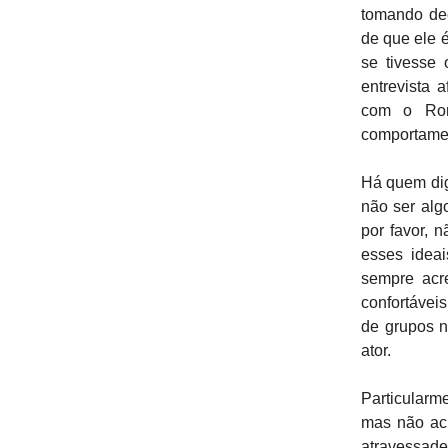
tomando dec
de que ele é
se tivesse
entrevista 
com o Ror
comportamen
Há quem diga
não ser alg
por favor, 
esses idea
sempre acr
confortávei
de grupos n
ator.
Particularm
mas não ac
atravessade