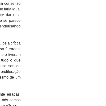
 um consenso
e faria igual
ore dar uma
ue se parece
endeusando
 pela crítica
so é errado,
mpre tiveram
 tudo o que
 se sentido
proliferação
 mesmo de um
nte erradas,
, nós somos
dam não só a