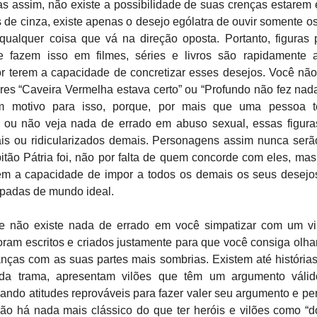
s assim, não existe a possibilidade de suas crenças estarem 
 de cinza, existe apenas o desejo ególatra de ouvir somente o
 qualquer coisa que vá na direção oposta. Portanto, figuras
e fazem isso em filmes, séries e livros são rapidamente 
r terem a capacidade de concretizar esses desejos. Você nã
res “Caveira Vermelha estava certo” ou “Profundo não fez nada
m motivo para isso, porque, por mais que uma pessoa t
 ou não veja nada de errado em abuso sexual, essas figura
is ou ridicularizados demais. Personagens assim nunca ser
tão Pátria foi, não por falta de quem concorde com eles, ma
em a capacidade de impor a todos os demais os seus desejo
rpadas de mundo ideal.
e não existe nada de errado em você simpatizar com um vil
oram escritos e criados justamente para que você consiga olha
nças com as suas partes mais sombrias. Existem até história
 da trama, apresentam vilões que têm um argumento váli
ndo atitudes reprováveis para fazer valer seu argumento e pe
Não há nada mais clássico do que ter heróis e vilões como “d