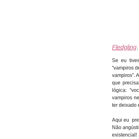
Fledgling
Se eu tive
“vampiros de
vampiros”. A
que precisa
lógica: “v
vampiros ne
ter deixado 
Aqui eu prec
Não angústi
existencial