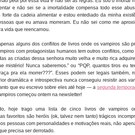
não pedi por essa vida e não sei as regras. Eu sou o imortal m
entar e não sei se a imortalidade compensa todo esse abu
s forte da cadeia alimentar e estou entediado da minha existê
essoas que eu amava morreram. Eu não sei como me aprox
ra vida que reencarnou.
penas alguns dos conflitos de livros onde os vampiros são pr
ampiros com protagonistas humanos tem outros conflitos, como 
das as criadas dessa senhora muito velha e muito rica adqui
 mistério! Nunca saberemos.” ou “PQP, quantos tiros eu t
raça pra ela morrer???”. Esses podem ser legais também, 
erior dramática e introspectiva nunca conseguiu resistir aos v
 Tanto que eu escrevo sobre eles até hoje — a
segunda tempora
ampiros começou ontem na newsletter!
o, hoje trago uma lista de cinco livros de vampiros 
s favoritos são heróis (ok, talvez nem tanto) trágicos incom
os pessoas com personalidades e motivações reais, não apen
ue precisa ser derrotado.