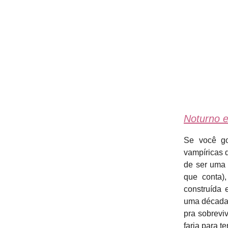
Noturno 
Se você go
vampíricas 
de ser uma 
que conta)
construída 
uma década 
pra sobrevi
faria para te