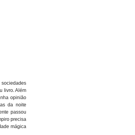
 sociedades
 livro. Além
inha opinião
as da noite
mente passou
piro precisa
idade mágica