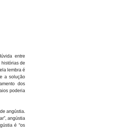
úvida entre
 histórias de
 ela lembra é
õe a solução
namento dos
aios poderia
de angústia.
r”, angústia
gústia é “os