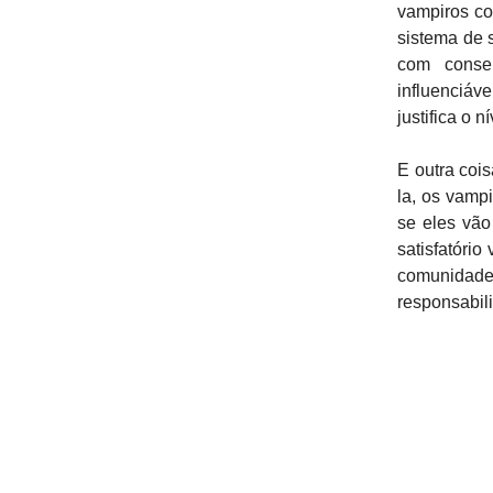
vampiros co
sistema de 
com conse
influenciáv
justifica o 
E outra coi
la, os vamp
se eles vão
satisfatório
comunidade
responsabil