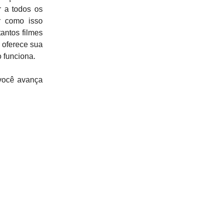
r a todos os
r como isso
antos filmes
e oferece sua
 funciona.
 você avança