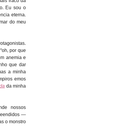
ais fraco da
so. Eu sou o
ncia eterna.
imar do meu
otagonistas.
“oh, por que
rem anemia e
enho que dar
mas a minha
ampiros emos
da
da minha
onde nossos
preendidos —
as o monstro