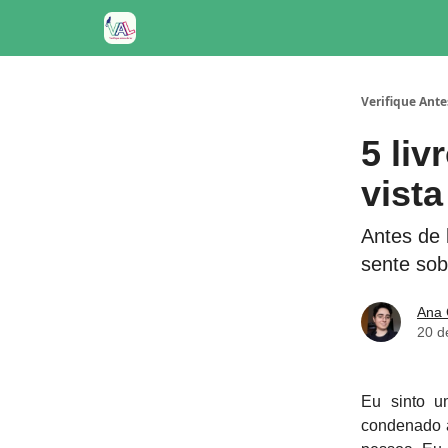
Verifique Ante
5 li
vist
Antes de 
sente sob
Ana 
20 d
Eu sinto u
condenado à