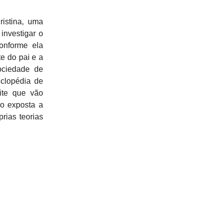
ristina, uma
investigar o
onforme ela
te do pai e a
ociedade de
iclopédia de
ite que vão
do exposta a
rias teorias