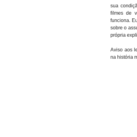
sua condiçã
filmes de 
funciona. E
sobre o assu
própria exp
Aviso aos l
na história 