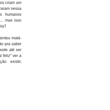
ros criam um
traram nessa
os humanos
 é… mas isso
ela?
tentou matá-
ão pra saber
pode até ser
 feliz” ver a
ão existir,