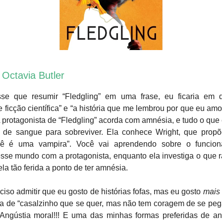
, Octavia Butler
sse que resumir “Fledgling” em uma frase, eu ficaria em d
 ficção científica” e “a história que me lembrou por que eu amo
 protagonista de “Fledgling” acorda com amnésia, e tudo o que
 de sangue para sobreviver. Ela conhece Wright, que prop
ocê é uma vampira”. Você vai aprendendo sobre o funcio
sse mundo com a protagonista, enquanto ela investiga o que r
ela tão ferida a ponto de ter amnésia.
iso admitir que eu gosto de histórias fofas, mas eu gosto
mais
a de “casalzinho que se quer, mas não tem coragem de se pega
! Angústia moral!!! E uma das minhas formas preferidas de an