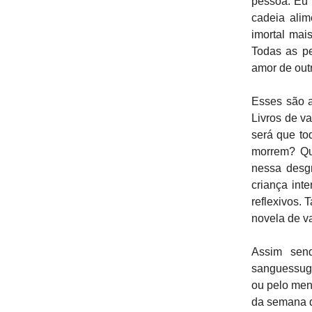
pessoa. Eu 
cadeia alim
imortal mai
Todas as p
amor de out
Esses são a
Livros de v
será que to
morrem? Que
nessa desg
criança int
reflexivos.
novela de v
Assim send
sanguessuga
ou pelo men
da semana q