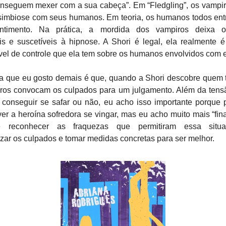
nseguem mexer com a sua cabeça”. Em “Fledgling”, os vampi
simbiose com seus humanos. Em teoria, os humanos todos en
ntimento. Na prática, a mordida dos vampiros deixa 
eis e suscetíveis à hipnose. A Shori é legal, ela realmente
nível de controle que ela tem sobre os humanos envolvidos com 
sa que eu gosto demais é que, quando a Shori descobre quem 
iros convocam os culpados para um julgamento. Além da tens
 conseguir se safar ou não, eu acho isso importante porque 
 ver a heroína sofredora se vingar, mas eu acho muito mais “final
 reconhecer as fraquezas que permitiram essa situaç
izar os culpados e tomar medidas concretas para ser melhor.