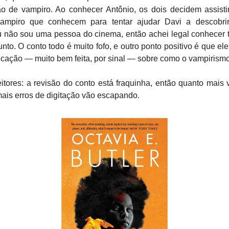
o de vampiro. Ao conhecer Antônio, os dois decidem assisti
vampiro que conhecem para tentar ajudar Davi a descobri
u não sou uma pessoa do cinema, então achei legal conhecer t
nto. O conto todo é muito fofo, e outro ponto positivo é que el
licação — muito bem feita, por sinal — sobre como o vampirismo
eitores: a revisão do conto está fraquinha, então quanto mais
mais erros de digitação vão escapando.