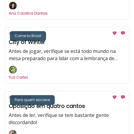
Ana Carolina Dantas
Apr 02, 2024
Come to Brazil
City of Winter
Antes de jogar, verifique se está todo mundo na
mesa preparado para lidar com a lembrança de
alguma coisa que sua avó tentou ensinar, mas que
você não teve tempo de aprender.
Yuri Cortez
Mar 26, 2024
Para quem escreve
Oposição em quatro cantos
Antes de ler, verifique se tem bastante gente
discordando!