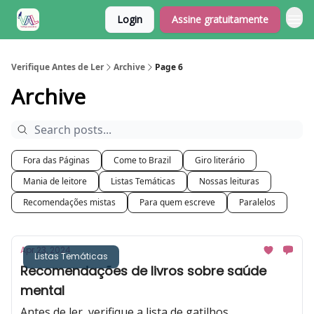
Login
Assine gratuitamente
Verifique Antes de Ler
Archive
Page 6
Archive
Fora das Páginas
Come to Brazil
Giro literário
Mania de leitore
Listas Temáticas
Nossas leituras
Recomendações mistas
Para quem escreve
Paralelos
Apr 23, 2024
Listas Temáticas
Recomendações de livros sobre saúde
mental
Antes de ler, verifique a lista de gatilhos.