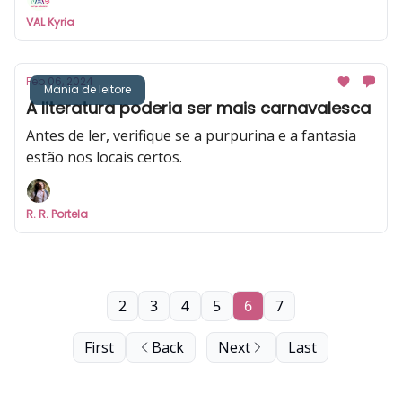
VAL Kyria
Feb 06, 2024
Mania de leitore
A literatura poderia ser mais carnavalesca
Antes de ler, verifique se a purpurina e a fantasia
estão nos locais certos.
R. R. Portela
2
3
4
5
6
7
First
Back
Next
Last