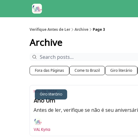
Verifique Antes de Ler
Archive
Page 3
Archive
Fora das Páginas
Come to Brazil
Giro literário
Nov 29, 2024
Giro literário
Ano Um
Antes de ler, verifique se não é seu aniversár
VAL Kyria