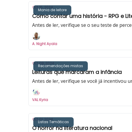
Oct 15, 2024
Mania de leitore
Como contar uma história - RPG e Lit
Antes de ler, verifique se o seu teste de perce
A. Night Ayala
Oct 08, 2024
Recomendações mistas
Leituras que marcaram a infância
Antes de ler, verifique se você já incentivou 
VAL Kyria
Oct 01, 2024
Listas Temáticas
O horror na literatura nacional