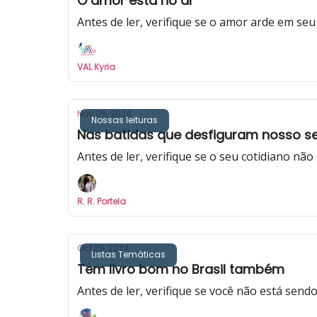
O amor está no ar
Antes de ler, verifique se o amor arde em seu 
VAL Kyria
Nov 05, 2024
Nossas leituras
Nas batidas que desfiguram nosso ser:
Antes de ler, verifique se o seu cotidiano não 
R. R. Portela
Oct 29, 2024
Listas Temáticas
Tem livro bom no Brasil também
Antes de ler, verifique se você não está sen