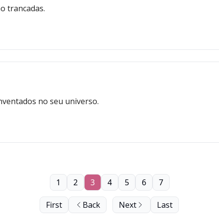
̃o trancadas.
inventados no seu universo.
1
2
3
4
5
6
7
First
Back
Next
Last