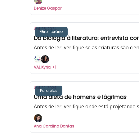
Denize Gaspar
Oct 25, 2024
Giro literário
Da biologia à literatura: entrevista 
Antes de ler, verifique se as criaturas são cien
VAL Kyria, +1
Oct 22, 2024
Paralelos
Uma dieta de homens e lágrimas
Antes de ler, verifique onde está projetando 
Ana Carolina Dantas