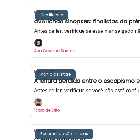
Nov 26, 2024
Giro literário
aVALiando sinopses: finalistas do pr
Antes de ler, verifique se esse mar salgado nã
Ana Carolina Dantas
Nov 19, 2024
Mania de leitore
A leitura perdida entre o escapismo e 
Antes de ler, verifique se você não está c
Ícaro de Brito
Nov 12, 2024
Recomendações mistas