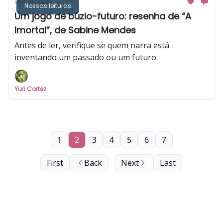
Dec 03, 2024
Nossas leituras
Um jogo de búzio-futuro: resenha de “A
Imortal”, de Sabine Mendes
Antes de ler, verifique se quem narra está
inventando um passado ou um futuro.
Yuri Cortez
1
2
3
4
5
6
7
First
Back
Next
Last