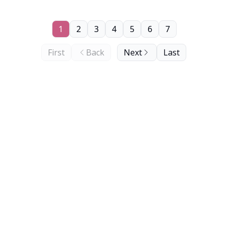
1
2
3
4
5
6
7
First
Back
Next
Last